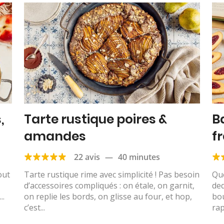
,
Tarte rustique poires &
B
amandes
f
22 avis
—
40 minutes
out
Tarte rustique rime avec simplicité ! Pas besoin
Qu
d’accessoires compliqués : on étale, on garnit,
ded
..
on replie les bords, on glisse au four, et hop,
bou
c’est...
rap