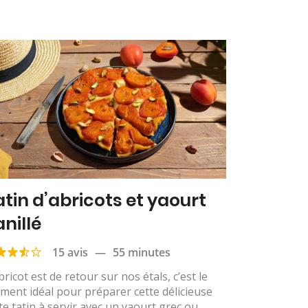
atin d’abricots et yaourt
anillé
15 avis
—
55 minutes
bricot est de retour sur nos étals, c’est le
ent idéal pour préparer cette délicieuse
te tatin à servir avec un yaourt grec ou...