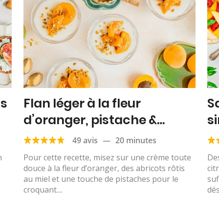
ns
Flan léger à la fleur
S
d’oranger, pistache &
si
abricots rôtis
49 avis
—
20 minutes
n
Pour cette recette, misez sur une crème toute
Des
douce à la fleur d’oranger, des abricots rôtis
cit
au miel et une touche de pistaches pour le
suf
croquant....
dés