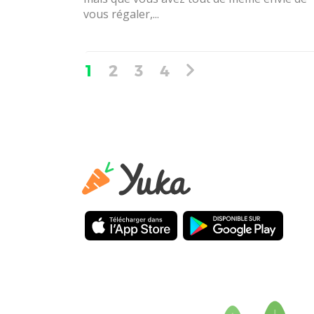
vous régaler,...
1
2
3
4