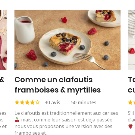
 &
Comme un clafoutis
T
framboises & myrtilles
c
30 avis
—
50 minutes
ses
Le clafoutis est traditionnellement aux cerises
S’i
us
mais, comme leur saison est déjà passée,
d’a
 et
nous vous proposons une version avec des
framboises et...