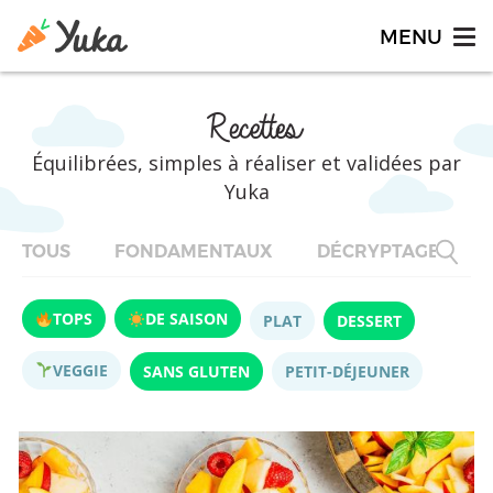
Recettes
Équilibrées, simples à réaliser et validées par
Yuka
TOUS
FONDAMENTAUX
DÉCRYPTAGES
TOPS
DE SAISON
PLAT
DESSERT
VEGGIE
SANS GLUTEN
PETIT-DÉJEUNER