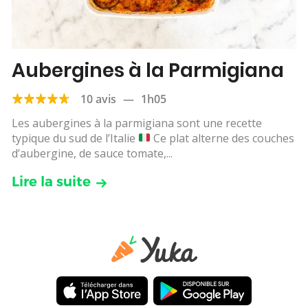
Aubergines à la Parmigiana
10 avis
—
1h05
Les aubergines à la parmigiana sont une recette
typique du sud de l’Italie
Ce plat alterne des couches
d’aubergine, de sauce tomate,...
Lire la suite