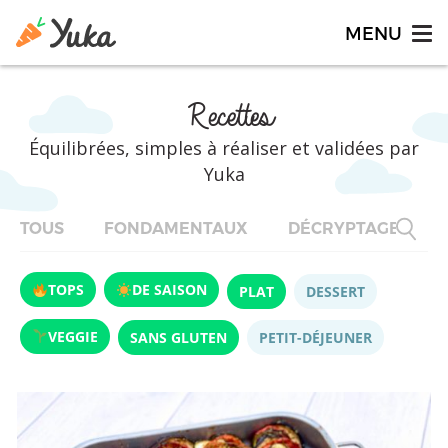
Recettes
Équilibrées, simples à réaliser et validées par
Yuka
TOUS
FONDAMENTAUX
DÉCRYPTAGES
TOPS
DE SAISON
PLAT
DESSERT
VEGGIE
SANS GLUTEN
PETIT-DÉJEUNER