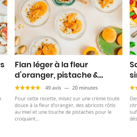
ns
Flan léger à la fleur
S
d’oranger, pistache &
si
abricots rôtis
49 avis
—
20 minutes
n
Pour cette recette, misez sur une crème toute
Des
douce à la fleur d’oranger, des abricots rôtis
cit
au miel et une touche de pistaches pour le
suf
croquant....
dés