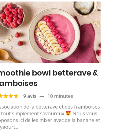
moothie bowl betterave &
ramboises
9 avis
—
10 minutes
ssociation de la betterave et des framboises
t tout simplement savoureux
Nous vous
posons ici de les mixer avec de la banane et
yaourt...