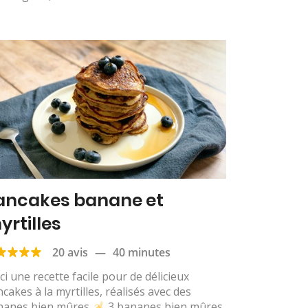
ancakes banane et
yrtilles
20 avis
—
40 minutes
ci une recette facile pour de délicieux
cakes à la myrtilles, réalisés avec des
nanes bien mûres
3 bananes bien mûres