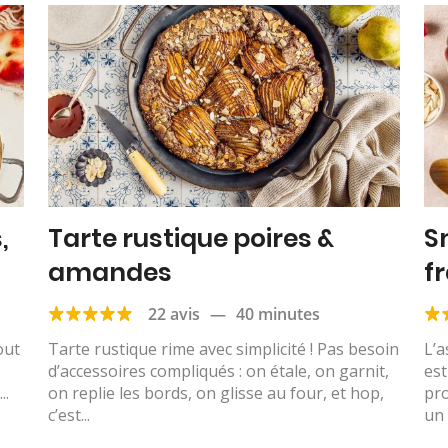
,
Tarte rustique poires &
S
amandes
f
22 avis
—
40 minutes
out
Tarte rustique rime avec simplicité ! Pas besoin
L’a
d’accessoires compliqués : on étale, on garnit,
es
..
on replie les bords, on glisse au four, et hop,
pro
c’est...
un 