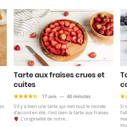
Tarte aux fraises crues et
T
cuites
c
17 avis
—
40 minutes
ses
S’il y a bien une tarte qui met tout le monde
Si 
,
d’accord en été, c’est bien la tarte aux fraises
l’a
. L’originalité de notre...
ma
vou