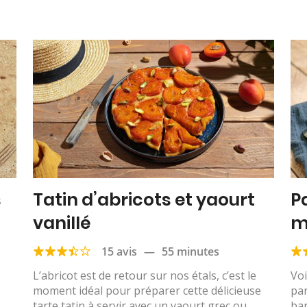
s
Tatin d’abricots et yaourt
P
vanillé
m
15 avis
—
55 minutes
L’abricot est de retour sur nos étals, c’est le
Voi
moment idéal pour préparer cette délicieuse
pan
tarte tatin à servir avec un yaourt grec ou...
ba