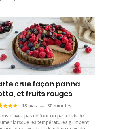
arte crue façon panna
otta, et fruits rouges
18 avis
—
30 minutes
vous n’avez pas de four ou pas envie de
llumer lorsque les températures grimpent
is que vous avez tout de même envie de