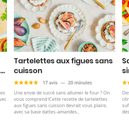
Tartelettes aux figues sans
S
e,
cuisson
si
17 avis
—
20 minutes
les
Une envie de sucré sans allumer le four ? On
Des
avec
vous comprend !Cette recette de tartelettes
cit
aux figues sans cuisson devrait vous plaire,
suf
avec sa base dattes-amandes...
dés