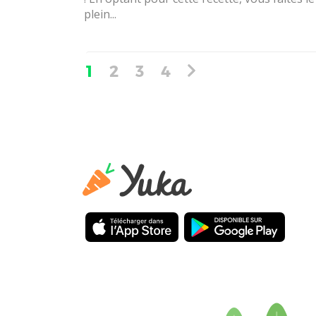
plein...
1
2
3
4