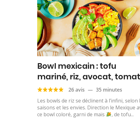
Bowl mexicain : tofu
mariné, riz, avocat, tomat
maïs & citron vert
26 avis
—
35 minutes
Les bowls de riz se déclinent à l’infini, selon 
saisons et les envies. Direction le Mexique 
ce bowl coloré, garni de maïs
, de tofu...