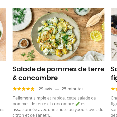
Salade de pommes de terre
S
& concombre
f
29 avis
—
25 minutes
Tellement simple et rapide, cette salade de
Cha
pommes de terre et concombre
est
fig
des
assaisonnée avec une sauce au yaourt avec du
sa
citron et de l’aneth....
dég