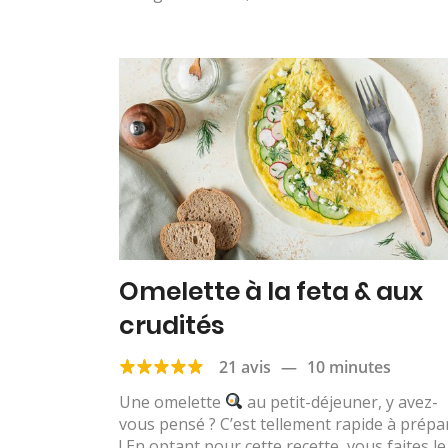
Omelette à la feta & aux
crudités
21 avis
—
10 minutes
Une omelette
au petit-déjeuner, y avez-
vous pensé ? C’est tellement rapide à prépa
! En optant pour cette recette, vous faites le