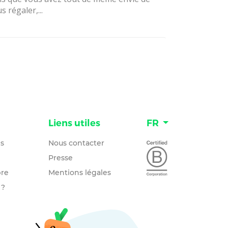
s régaler,...
n
Liens utiles
FR
és
Nous contacter
Presse
re
Mentions légales
 ?