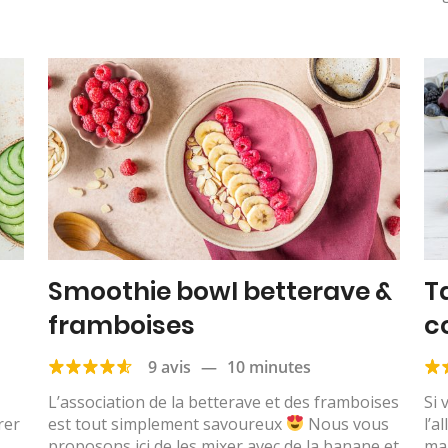
Smoothie bowl betterave &
T
framboises
c
9 avis
—
10 minutes
L’association de la betterave et des framboises
Si 
rer
est tout simplement savoureux
Nous vous
l’a
proposons ici de les mixer avec de la banane et
ma