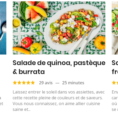
Salade de quinoa, pastèque
S
& burrata
f
de
29 avis
—
25 minutes
Laissez entrer le soleil dans vos assiettes, avec
Env
a
cette recette pleine de couleurs et de saveurs.
car
et
Vous nous connaissez, on aime allier cuisine
où 
saine et...
se 