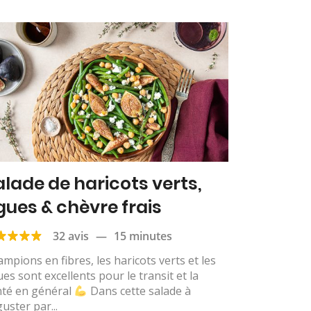
alade de haricots verts,
igues & chèvre frais
32 avis
—
15 minutes
mpions en fibres, les haricots verts et les
ues sont excellents pour le transit et la
nté en général
Dans cette salade à
uster par...