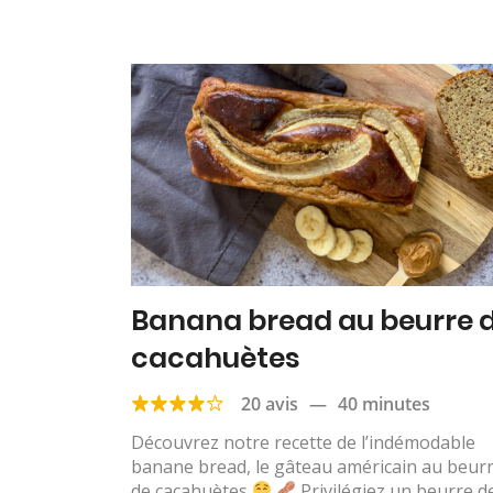
Banana bread au beurre 
cacahuètes
20 avis
—
40 minutes
Découvrez notre recette de l’indémodable
banane bread, le gâteau américain au beur
de cacahuètes
Privilégiez un beurre de.