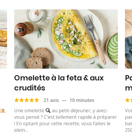
Omelette à la feta & aux
P
crudités
m
21 avis
—
10 minutes
,
Une omelette
au petit-déjeuner, y avez-
Voi
vous pensé ? C’est tellement rapide à préparer
pan
! En optant pour cette recette, vous faites le
ba
plein...
250