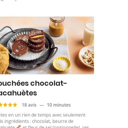
ouchées chocolat-
acahuètes
18 avis
—
10 minutes
tes en un rien de temps avec seulement
is ingrédients : chocolat, beurre de
cahuète
et fleur de sel (optionnelle), ces