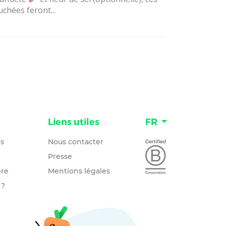
chées feront...
n
Liens utiles
FR
és
Nous contacter
Presse
re
Mentions légales
 ?