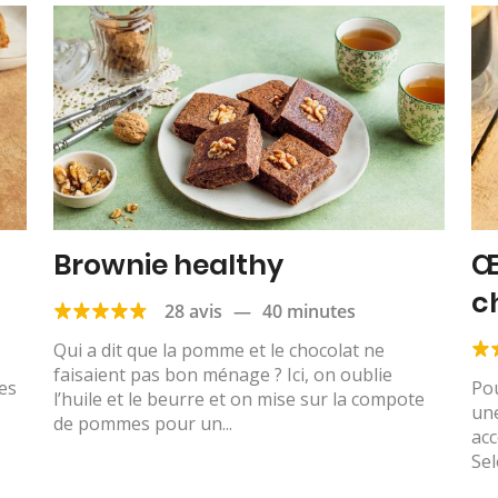
Brownie healthy
Œ
c
28 avis
—
40 minutes
Qui a dit que la pomme et le chocolat ne
faisaient pas bon ménage ? Ici, on oublie
ses
Pou
l’huile et le beurre et on mise sur la compote
,
une
de pommes pour un...
ac
Sel