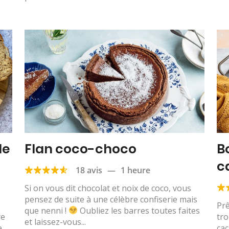
de
Flan coco-choco
B
c
18 avis
—
1 heure
Si on vous dit chocolat et noix de coco, vous
pensez de suite à une célèbre confiserie mais
Prê
que nenni !
Oubliez les barres toutes faites
re
tro
et laissez-vous...
..
ca