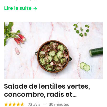
Lire la suite
Salade de lentilles vertes,
concombre, radis et
coriandre
73 avis
—
30 minutes