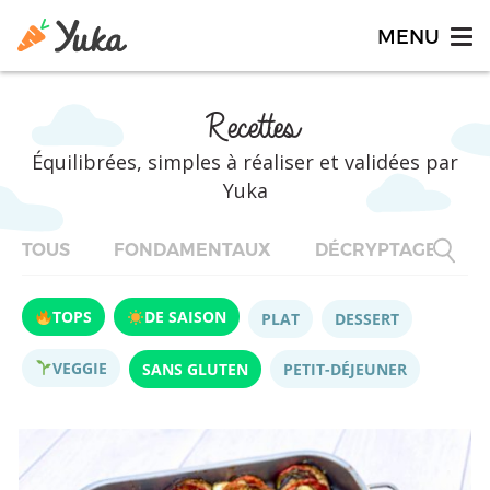
Recettes
Équilibrées, simples à réaliser et validées par
Yuka
TOUS
FONDAMENTAUX
DÉCRYPTAGES
TOPS
DE SAISON
PLAT
DESSERT
VEGGIE
SANS GLUTEN
PETIT-DÉJEUNER