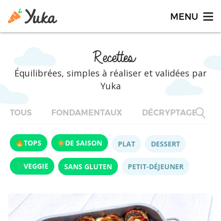
Recettes
Équilibrées, simples à réaliser et validées par
Yuka
TOUS
FONDAMENTAUX
DÉCRYPTAGES
TOPS
DE SAISON
PLAT
DESSERT
VEGGIE
SANS GLUTEN
PETIT-DÉJEUNER