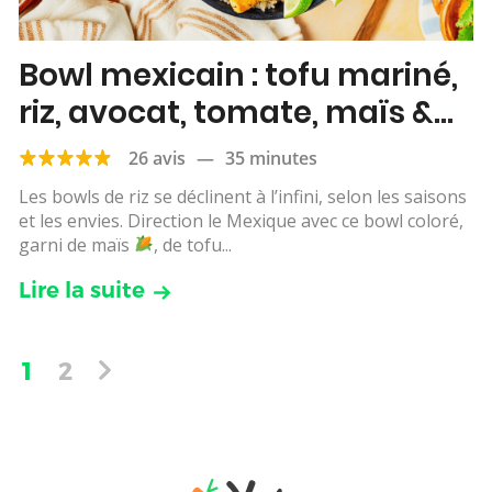
Bowl mexicain : tofu mariné,
riz, avocat, tomate, maïs &
citron vert
26 avis
—
35 minutes
Les bowls de riz se déclinent à l’infini, selon les saisons
et les envies. Direction le Mexique avec ce bowl coloré,
garni de maïs
, de tofu...
Lire la suite
1
2