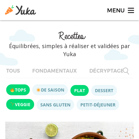
Recettes
Équilibrées, simples à réaliser et validées par
Yuka
TOUS
FONDAMENTAUX
DÉCRYPTAGES
TOPS
DE SAISON
PLAT
DESSERT
VEGGIE
SANS GLUTEN
PETIT-DÉJEUNER