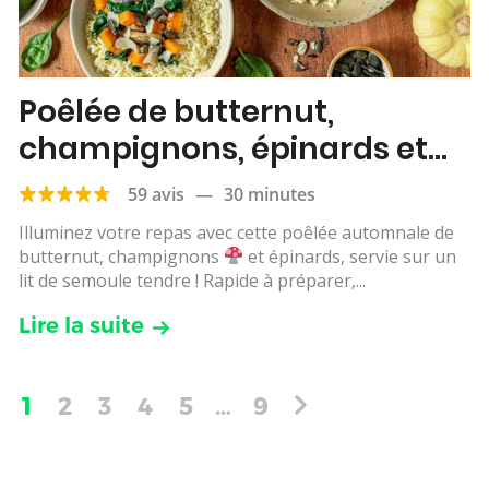
Poêlée de butternut,
champignons, épinards et
semoule
59 avis
—
30 minutes
Illuminez votre repas avec cette poêlée automnale de
butternut, champignons
et épinards, servie sur un
lit de semoule tendre ! Rapide à préparer,...
Lire la suite
1
2
3
4
5
…
9