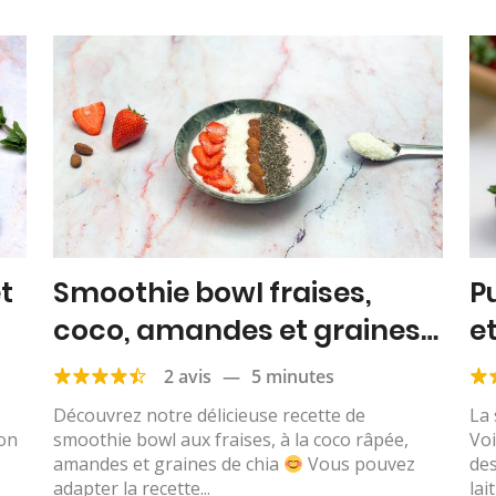
t
Smoothie bowl fraises,
P
coco, amandes et graines
e
de chia
2 avis
—
5 minutes
Découvrez notre délicieuse recette de
La 
lon
smoothie bowl aux fraises, à la coco râpée,
Voi
amandes et graines de chia
Vous pouvez
des
adapter la recette...
lai