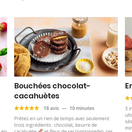
Bouchées chocolat-
E
cacahuètes
18 avis
—
10 minutes
3 i
ult
Prêtes en un rien de temps avec seulement
sés
trois ingrédients : chocolat, beurre de
min
s en
cacahuète
et fleur de sel (optionnelle), ces