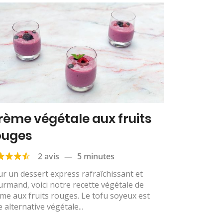
rème végétale aux fruits
ouges
2 avis
—
5 minutes
r un dessert express rafraîchissant et
rmand, voici notre recette végétale de
me aux fruits rouges. Le tofu soyeux est
 alternative végétale...