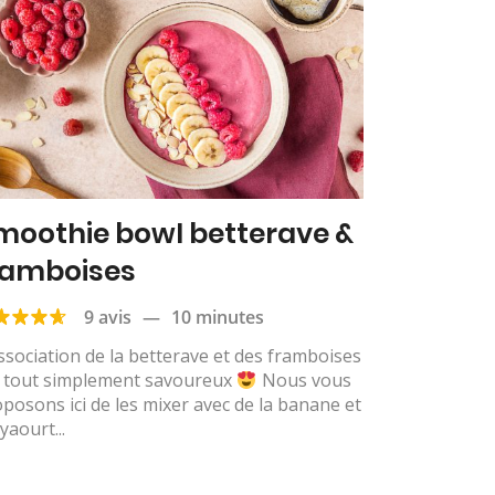
moothie bowl betterave &
ramboises
9 avis
—
10 minutes
ssociation de la betterave et des framboises
t tout simplement savoureux
Nous vous
posons ici de les mixer avec de la banane et
yaourt...