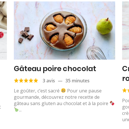
Gâteau poire chocolat
C
r
3 avis
—
35 minutes
Le goûter, c’est sacré
Pour une pause
gourmande, découvrez notre recette de
Pou
gâteau sans gluten au chocolat et à la poire
t
gou
...
crè
une