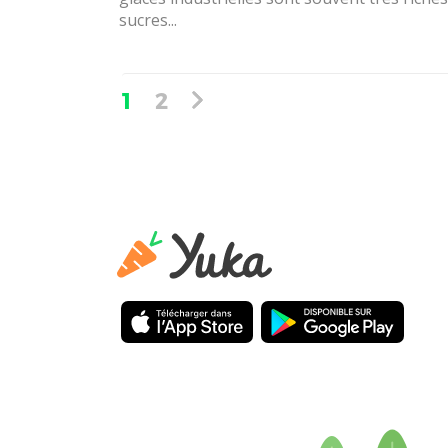
sucres...
1
2