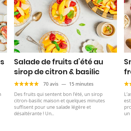
ns
Salade de fruits d’été au
S
sirop de citron & basilic
f
70 avis
—
15 minutes
n
Des fruits qui sentent bon l’été, un sirop
L’a
citron-basilic maison et quelques minutes
es
suffisent pour une salade légère et
pro
désaltérante ! Un...
un 