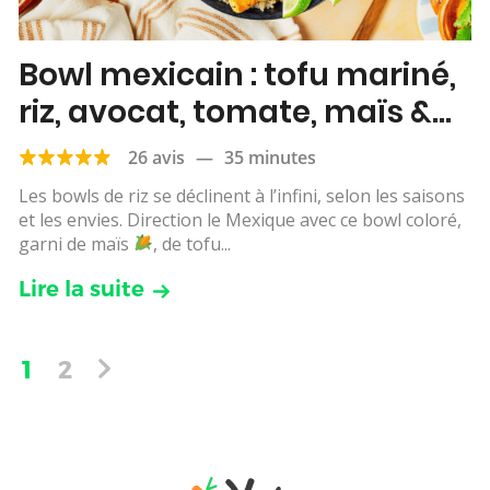
Bowl mexicain : tofu mariné,
riz, avocat, tomate, maïs &
citron vert
26 avis
—
35 minutes
Les bowls de riz se déclinent à l’infini, selon les saisons
et les envies. Direction le Mexique avec ce bowl coloré,
garni de maïs
, de tofu...
Lire la suite
1
2