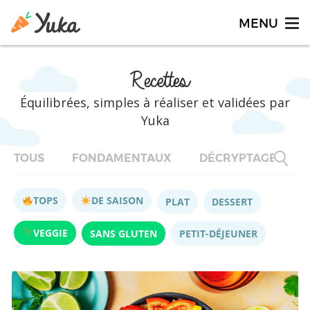
Recettes
Équilibrées, simples à réaliser et validées par
Yuka
TOUS
FONDAMENTAUX
DÉCRYPTAGES
TOPS
DE SAISON
PLAT
DESSERT
VEGGIE
SANS GLUTEN
PETIT-DÉJEUNER