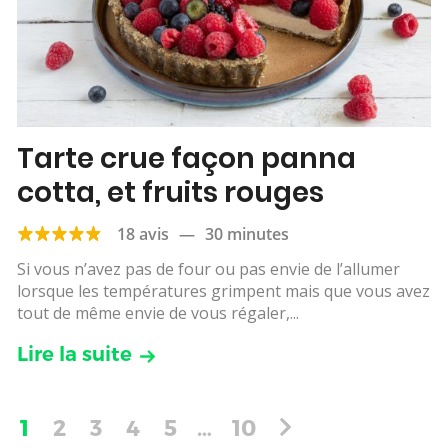
Tarte crue façon panna
cotta, et fruits rouges
18 avis
—
30 minutes
Si vous n’avez pas de four ou pas envie de l’allumer
lorsque les températures grimpent mais que vous avez
tout de même envie de vous régaler,...
Lire la suite
1
2
3
4
5
…
10