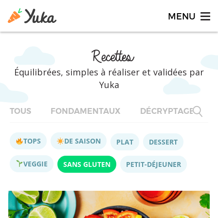
Recettes
Équilibrées, simples à réaliser et validées par
Yuka
TOUS
FONDAMENTAUX
DÉCRYPTAGES
TOPS
DE SAISON
PLAT
DESSERT
VEGGIE
SANS GLUTEN
PETIT-DÉJEUNER