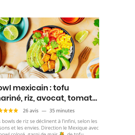
owl mexicain : tofu
ariné, riz, avocat, tomate,
aïs & citron vert
26 avis
—
35 minutes
 bowls de riz se déclinent à l’infini, selon les
sons et les envies. Direction le Mexique avec
bowl coloré, garni de maïs
, de tofu...