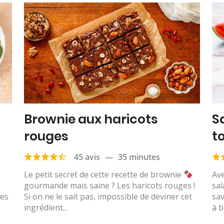
Brownie aux haricots
S
rouges
t
45 avis
—
35 minutes
Le petit secret de cette recette de brownie
Ave
gourmande mais saine ? Les haricots rouges !
sal
des
Si on ne le sait pas, impossible de deviner cet
sav
ingrédient...
à b