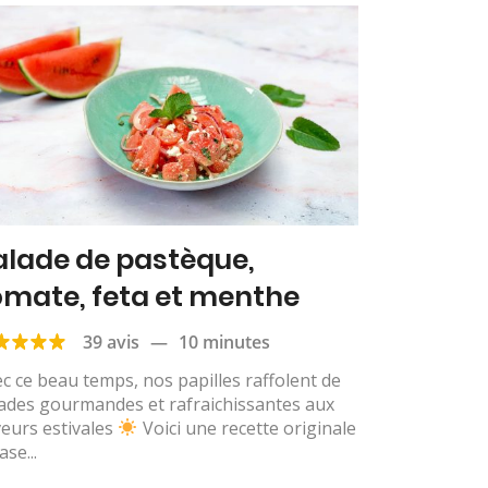
alade de pastèque,
omate, feta et menthe
39 avis
—
10 minutes
c ce beau temps, nos papilles raffolent de
ades gourmandes et rafraichissantes aux
eurs estivales
Voici une recette originale
ase...