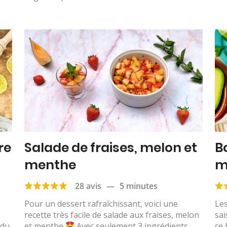
re
Salade de fraises, melon et
B
menthe
m
m
28 avis
—
5 minutes
Pour un dessert rafraîchissant, voici une
Les
recette très facile de salade aux fraises, melon
sai
 du
et menthe
Avec seulement 3 ingrédients,
ce 