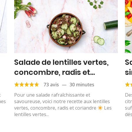
Salade de lentilles vertes,
S
concombre, radis et
si
coriandre
73 avis
—
30 minutes
x
Pour une salade rafraîchissante et
Des
mes
savoureuse, voici notre recette aux lentilles
cit
vertes, concombre, radis et coriandre
Les
suf
lentilles vertes...
dés