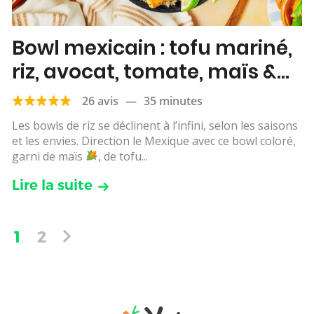
Bowl mexicain : tofu mariné,
riz, avocat, tomate, maïs &
citron vert
26 avis
—
35 minutes
Les bowls de riz se déclinent à l’infini, selon les saisons
et les envies. Direction le Mexique avec ce bowl coloré,
garni de maïs
, de tofu...
Lire la suite
1
2