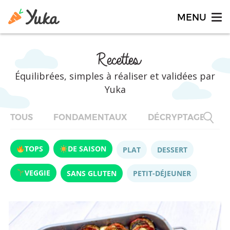
Recettes
Équilibrées, simples à réaliser et validées par
Yuka
TOUS
FONDAMENTAUX
DÉCRYPTAGES
TOPS
DE SAISON
PLAT
DESSERT
VEGGIE
SANS GLUTEN
PETIT-DÉJEUNER