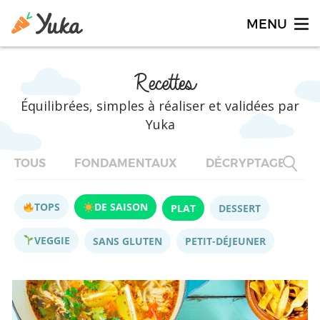
Recettes
Équilibrées, simples à réaliser et validées par
Yuka
TOUS
FONDAMENTAUX
DÉCRYPTAGES
TOPS
DE SAISON
PLAT
DESSERT
VEGGIE
SANS GLUTEN
PETIT-DÉJEUNER