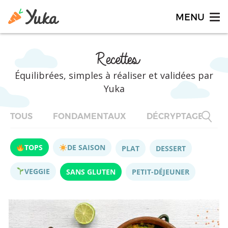
Recettes
Équilibrées, simples à réaliser et validées par
Yuka
TOUS
FONDAMENTAUX
DÉCRYPTAGES
TOPS
DE SAISON
PLAT
DESSERT
VEGGIE
SANS GLUTEN
PETIT-DÉJEUNER