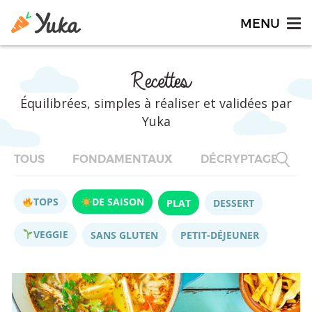
Recettes
Équilibrées, simples à réaliser et validées par
Yuka
TOUS
FONDAMENTAUX
DÉCRYPTAGES
TOPS
DE SAISON
PLAT
DESSERT
VEGGIE
SANS GLUTEN
PETIT-DÉJEUNER