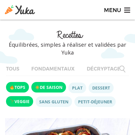
Recettes
Équilibrées, simples à réaliser et validées par
Yuka
TOUS
FONDAMENTAUX
DÉCRYPTAGES
TOPS
DE SAISON
PLAT
DESSERT
VEGGIE
SANS GLUTEN
PETIT-DÉJEUNER