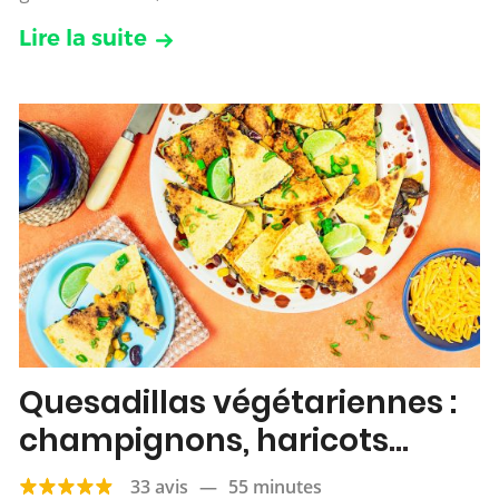
Lire la suite
Quesadillas végétariennes :
champignons, haricots
rouges, maïs & cheddar
33 avis
—
55 minutes