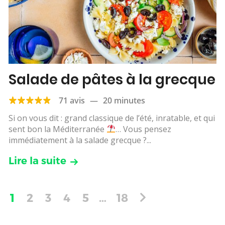
Salade de pâtes à la grecque
71 avis
—
20 minutes
Si on vous dit : grand classique de l’été, inratable, et qui
sent bon la Méditerranée
… Vous pensez
immédiatement à la salade grecque ?...
Lire la suite
1
2
3
4
5
…
18