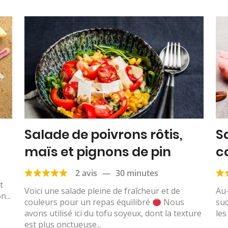
Salade de poivrons rôtis,
Sa
maïs et pignons de pin
c
2 avis
—
30 minutes
t
Voici une salade pleine de fraîcheur et de
Au-
...
couleurs pour un repas équilibré
Nous
suc
avons utilisé ici du tofu soyeux, dont la texture
les
est plus onctueuse...