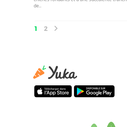
de...
1
2