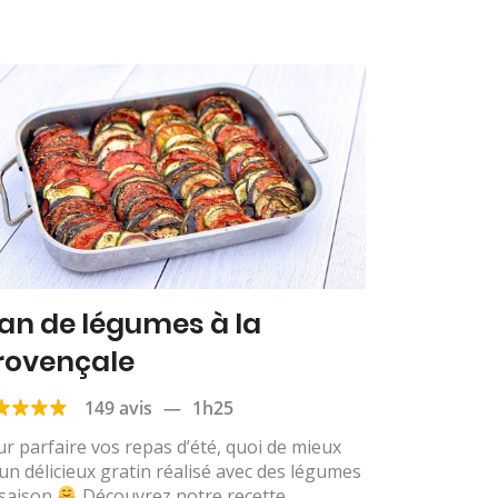
ian de légumes à la
rovençale
149 avis
—
1h25
r parfaire vos repas d’été, quoi de mieux
un délicieux gratin réalisé avec des légumes
 saison
Découvrez notre recette...