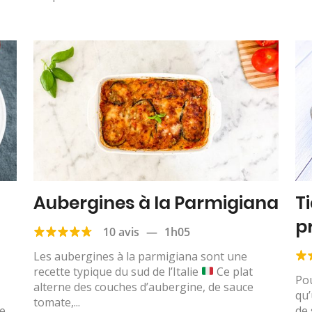
Aubergines à la Parmigiana
T
p
10 avis
—
1h05
Les aubergines à la parmigiana sont une
recette typique du sud de l’Italie
Ce plat
Pou
alterne des couches d’aubergine, de sauce
qu’
tomate,...
he
de