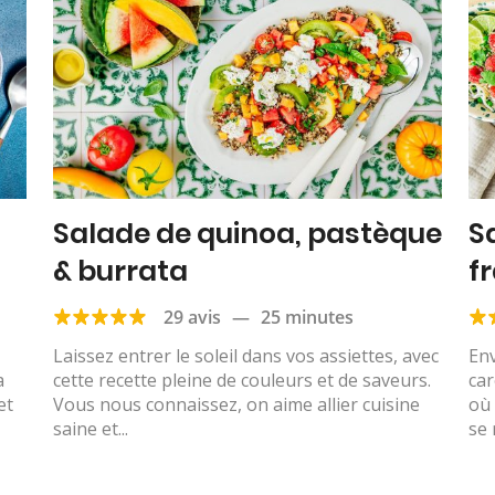
Salade de quinoa, pastèque
S
& burrata
f
de
29 avis
—
25 minutes
Laissez entrer le soleil dans vos assiettes, avec
Env
a
cette recette pleine de couleurs et de saveurs.
car
et
Vous nous connaissez, on aime allier cuisine
où 
saine et...
se 