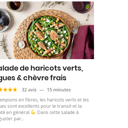
alade de haricots verts,
igues & chèvre frais
32 avis
—
15 minutes
mpions en fibres, les haricots verts et les
ues sont excellents pour le transit et la
nté en général
Dans cette salade à
uster par...