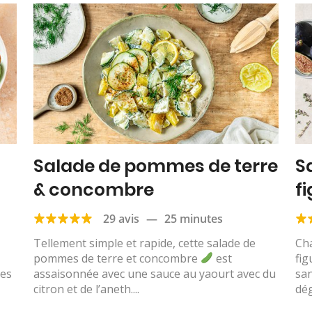
Salade de pommes de terre
S
& concombre
f
29 avis
—
25 minutes
Tellement simple et rapide, cette salade de
Cha
pommes de terre et concombre
est
fig
des
assaisonnée avec une sauce au yaourt avec du
sa
citron et de l’aneth....
dég