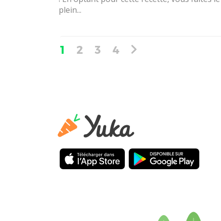
plein...
1
2
3
4