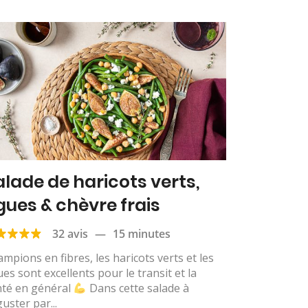
alade de haricots verts,
igues & chèvre frais
32 avis
—
15 minutes
mpions en fibres, les haricots verts et les
ues sont excellents pour le transit et la
nté en général
Dans cette salade à
uster par...