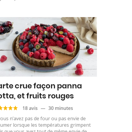
arte crue façon panna
otta, et fruits rouges
18 avis
—
30 minutes
vous n’avez pas de four ou pas envie de
llumer lorsque les températures grimpent
is que vous avez tout de même envie de