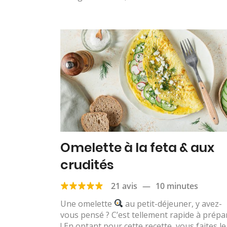
Omelette à la feta & aux
crudités
21 avis
—
10 minutes
Une omelette
au petit-déjeuner, y avez-
vous pensé ? C’est tellement rapide à prépa
! En optant pour cette recette, vous faites le