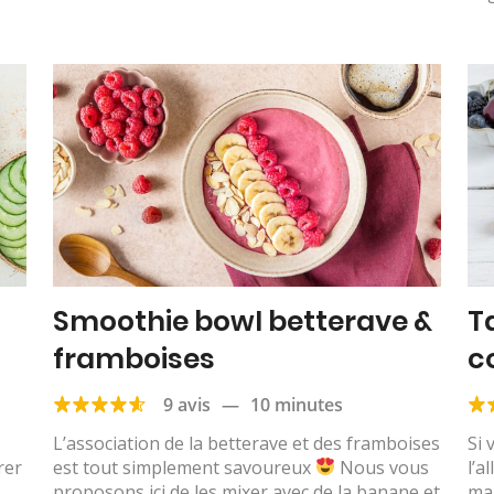
Smoothie bowl betterave &
T
framboises
c
9 avis
—
10 minutes
L’association de la betterave et des framboises
Si 
rer
est tout simplement savoureux
Nous vous
l’a
proposons ici de les mixer avec de la banane et
ma