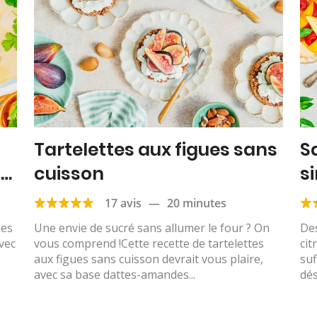
Tartelettes aux figues sans
S
e,
cuisson
si
17 avis
—
20 minutes
les
Une envie de sucré sans allumer le four ? On
Des
avec
vous comprend !Cette recette de tartelettes
cit
aux figues sans cuisson devrait vous plaire,
suf
avec sa base dattes-amandes...
dés