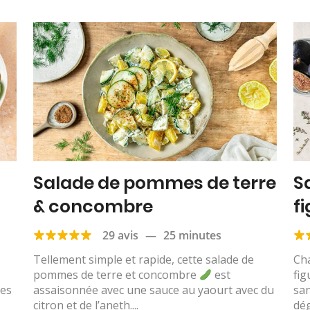
Salade de pommes de terre
S
& concombre
f
29 avis
—
25 minutes
Tellement simple et rapide, cette salade de
Cha
pommes de terre et concombre
est
fig
des
assaisonnée avec une sauce au yaourt avec du
sa
citron et de l’aneth....
dég