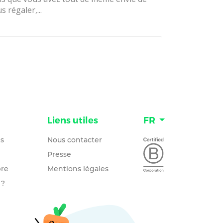
s régaler,...
n
Liens utiles
FR
és
Nous contacter
Presse
re
Mentions légales
 ?