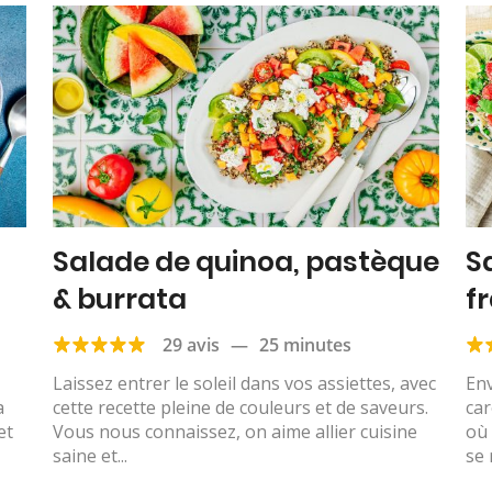
Salade de quinoa, pastèque
S
& burrata
f
de
29 avis
—
25 minutes
Laissez entrer le soleil dans vos assiettes, avec
Env
a
cette recette pleine de couleurs et de saveurs.
car
et
Vous nous connaissez, on aime allier cuisine
où 
saine et...
se 