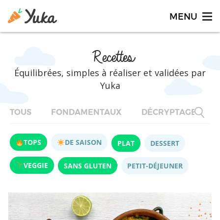
Recettes
Équilibrées, simples à réaliser et validées par
Yuka
TOUS
FONDAMENTAUX
DÉCRYPTAGES
TOPS
DE SAISON
PLAT
DESSERT
VEGGIE
SANS GLUTEN
PETIT-DÉJEUNER