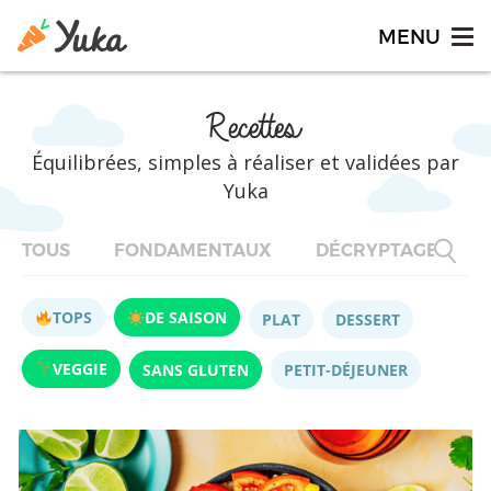
Recettes
Équilibrées, simples à réaliser et validées par
Yuka
TOUS
FONDAMENTAUX
DÉCRYPTAGES
TOPS
DE SAISON
PLAT
DESSERT
VEGGIE
SANS GLUTEN
PETIT-DÉJEUNER