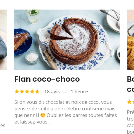
Flan coco-choco
B
c
18 avis
—
1 heure
Si on vous dit chocolat et noix de coco, vous
pensez de suite à une célèbre confiserie mais
Prê
que nenni !
Oubliez les barres toutes faites
tro
et laissez-vous...
res
ca
bou