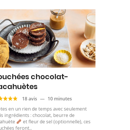
ouchées chocolat-
acahuètes
18 avis
—
10 minutes
tes en un rien de temps avec seulement
is ingrédients : chocolat, beurre de
cahuète
et fleur de sel (optionnelle), ces
chées feront...