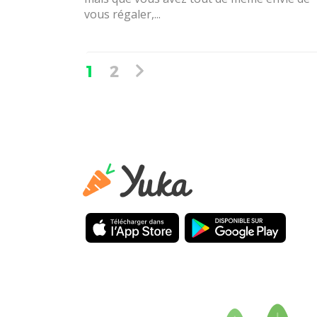
vous régaler,...
1
2