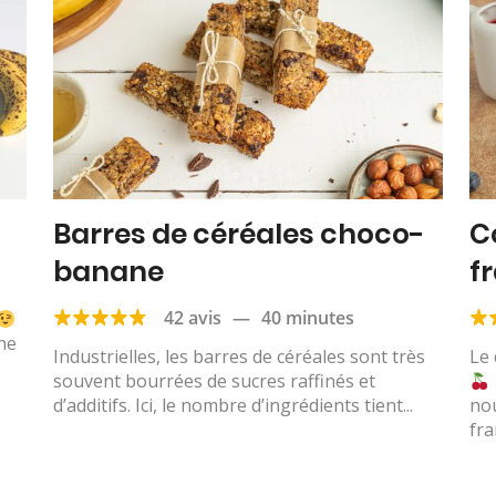
Barres de céréales choco-
C
banane
f
42 avis
—
40 minutes
une
Industrielles, les barres de céréales sont très
Le 
souvent bourrées de sucres raffinés et
d’additifs. Ici, le nombre d’ingrédients tient...
no
fra