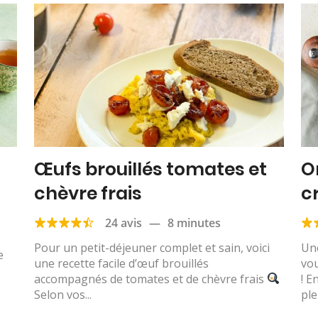
Œufs brouillés tomates et
O
chèvre frais
c
24 avis
—
8 minutes
Pour un petit-déjeuner complet et sain, voici
Un
e
une recette facile d’œuf brouillés
vou
accompagnés de tomates et de chèvre frais
! E
Selon vos...
plei