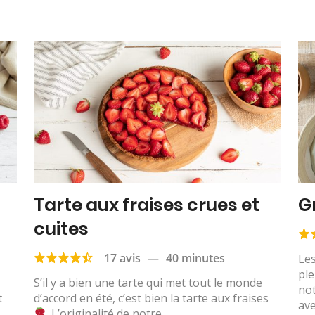
Tarte aux fraises crues et
G
cuites
17 avis
—
40 minutes
Le
ple
S’il y a bien une tarte qui met tout le monde
no
t
d’accord en été, c’est bien la tarte aux fraises
ave
. L’originalité de notre...