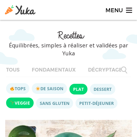
Recettes
Équilibrées, simples à réaliser et validées par
Yuka
TOUS
FONDAMENTAUX
DÉCRYPTAGES
TOPS
DE SAISON
PLAT
DESSERT
VEGGIE
SANS GLUTEN
PETIT-DÉJEUNER