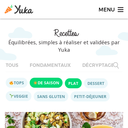
Recettes
Équilibrées, simples à réaliser et validées par
Yuka
TOUS
FONDAMENTAUX
DÉCRYPTAGES
TOPS
DE SAISON
PLAT
DESSERT
VEGGIE
SANS GLUTEN
PETIT-DÉJEUNER