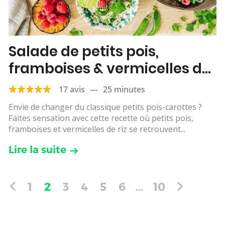
Salade de petits pois,
framboises & vermicelles de
riz
17 avis
—
25 minutes
Envie de changer du classique petits pois-carottes ?
Faites sensation avec cette recette où petits pois,
framboises et vermicelles de riz se retrouvent...
Lire la suite
1
2
3
4
5
6
…
10