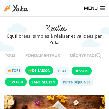
Recettes
Équilibrées, simples à réaliser et validées par
Yuka
TOUS
FONDAMENTAUX
DÉCRYPTAGES
TOPS
DE SAISON
PLAT
DESSERT
VEGGIE
SANS GLUTEN
PETIT-DÉJEUNER