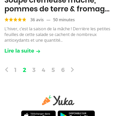
Soupe crémeuse mâche,
pommes de terre & fromage
frais de chèvre
36 avis
—
50 minutes
L’hiver, c’est la saison de la mâche ! Derrière les petites
feuilles de cette salade se cachent de nombreux
antioxydants et une quantité...
Lire la suite
1
2
3
4
5
6