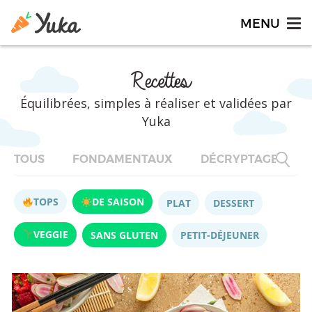
Recettes
Équilibrées, simples à réaliser et validées par
Yuka
TOUS
FONDAMENTAUX
DÉCRYPTAGES
TOPS
DE SAISON
PLAT
DESSERT
VEGGIE
SANS GLUTEN
PETIT-DÉJEUNER