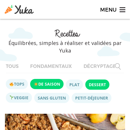
Recettes
Équilibrées, simples à réaliser et validées par
Yuka
TOUS
FONDAMENTAUX
DÉCRYPTAGES
TOPS
DE SAISON
PLAT
DESSERT
VEGGIE
SANS GLUTEN
PETIT-DÉJEUNER