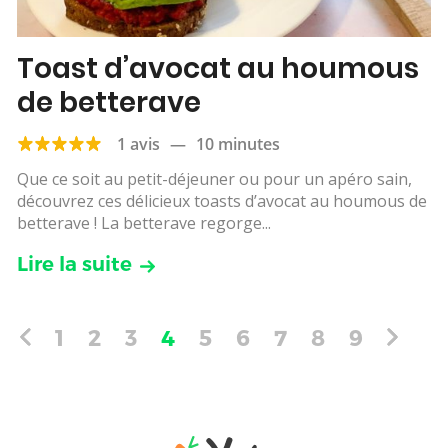
Toast d’avocat au houmous
de betterave
1 avis
—
10 minutes
Que ce soit au petit-déjeuner ou pour un apéro sain,
découvrez ces délicieux toasts d’avocat au houmous de
betterave ! La betterave regorge...
Lire la suite
1
2
3
4
5
6
7
8
9