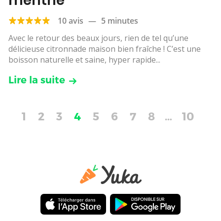
menthe
10 avis
—
5 minutes
Avec le retour des beaux jours, rien de tel qu’une
délicieuse citronnade maison bien fraîche ! C’est une
boisson naturelle et saine, hyper rapide...
Lire la suite
1
2
3
4
5
6
7
8
…
10