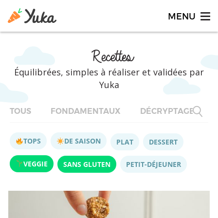
Recettes
Équilibrées, simples à réaliser et validées par
Yuka
TOUS
FONDAMENTAUX
DÉCRYPTAGES
TOPS
DE SAISON
PLAT
DESSERT
VEGGIE
SANS GLUTEN
PETIT-DÉJEUNER