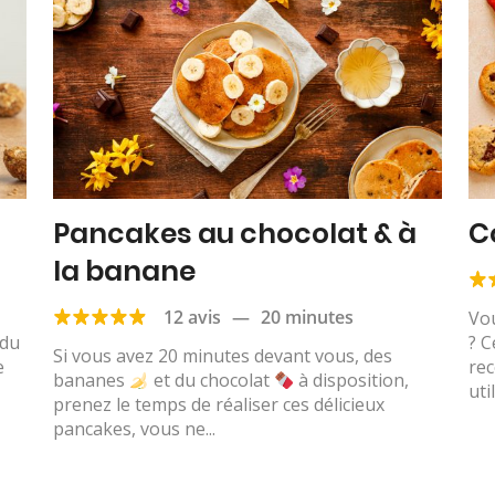
Pancakes au chocolat & à
C
la banane
12 avis
—
20 minutes
Vo
 du
? C
Si vous avez 20 minutes devant vous, des
e
rec
bananes
et du chocolat
à disposition,
util
prenez le temps de réaliser ces délicieux
pancakes, vous ne...