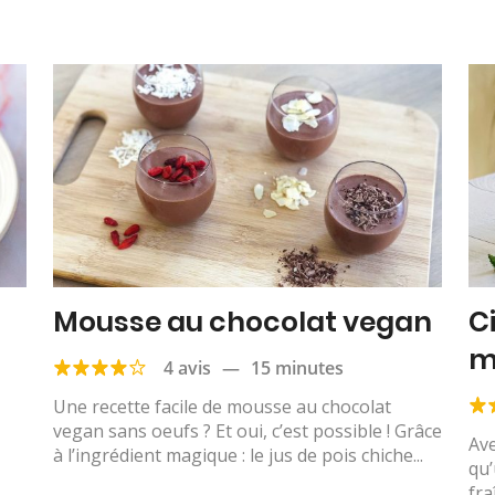
Mousse au chocolat vegan
C
m
4 avis
—
15 minutes
Une recette facile de mousse au chocolat
vegan sans oeufs ? Et oui, c’est possible ! Grâce
Ave
à l’ingrédient magique : le jus de pois chiche...
qu’
fra