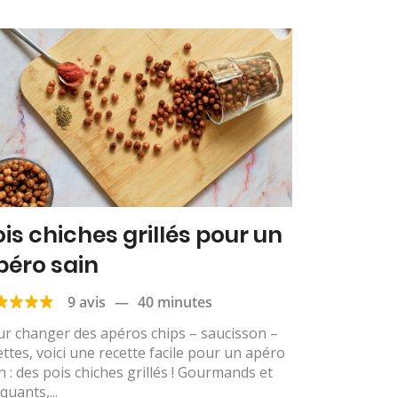
ois chiches grillés pour un
péro sain
9 avis
—
40 minutes
r changer des apéros chips – saucisson –
lettes, voici une recette facile pour un apéro
n : des pois chiches grillés ! Gourmands et
quants,...