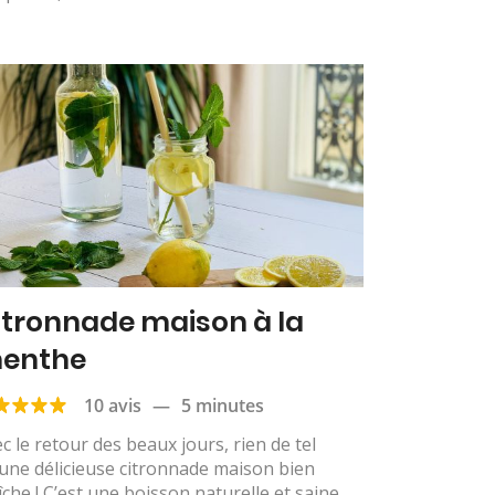
itronnade maison à la
enthe
10 avis
—
5 minutes
c le retour des beaux jours, rien de tel
une délicieuse citronnade maison bien
îche ! C’est une boisson naturelle et saine,