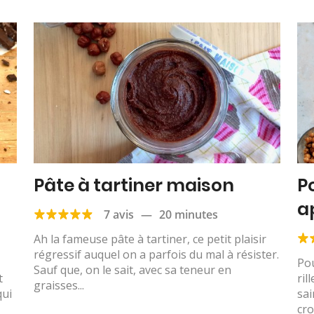
Pâte à tartiner maison
P
a
7 avis
—
20 minutes
Ah la fameuse pâte à tartiner, ce petit plaisir
régressif auquel on a parfois du mal à résister.
Pou
Sauf que, on le sait, avec sa teneur en
t
ril
graisses...
qui
sai
cro