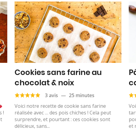
Cookies sans farine au
P
chocolat & noix
c
3 avis
—
25 minutes
Voici notre recette de cookie sans farine
Voi
 !
réalisée avec … des pois chiches ! Cela peut
tar
t
surprendre, et pourtant : ces cookies sont
pou
délicieux, sans...
et 