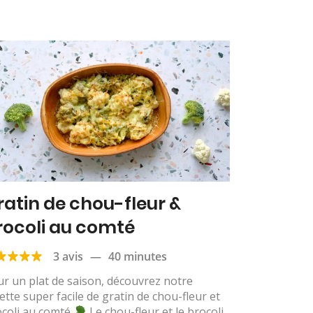
ratin de chou-fleur &
rocoli au comté
3 avis
—
40 minutes
r un plat de saison, découvrez notre
ette super facile de gratin de chou-fleur et
ocoli au comté
Le chou-fleur et le brocoli