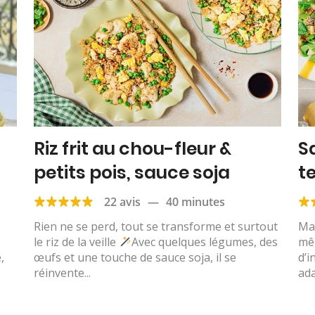
Riz frit au chou-fleur &
S
petits pois, sauce soja
t
n
22 avis
—
40 minutes
Rien ne se perd, tout se transforme et surtout
Man
le riz de la veille
Avec quelques légumes, des
mê
,
œufs et une touche de sauce soja, il se
d’i
réinvente...
ada