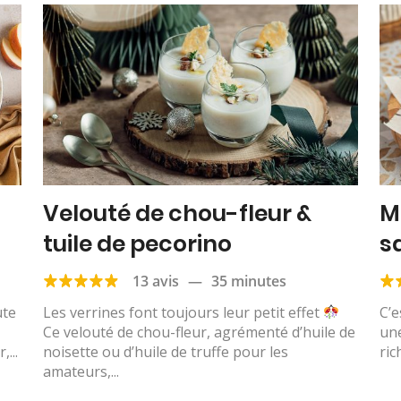
Velouté de chou-fleur &
M
tuile de pecorino
s
13 avis
—
35 minutes
ute
Les verrines font toujours leur petit effet
C’e
Ce velouté de chou-fleur, agrémenté d’huile de
un
...
noisette ou d’huile de truffe pour les
ric
amateurs,...