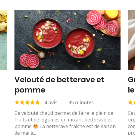
Velouté de betterave et
G
pomme
le
4 avis
—
35 minutes
Ce velouté chaud permet de faire le plein de
Cet
fruits et de légumes en mixant betterave et
ori
pomme
La betterave fraîche est de saison
cor
de mai à...
pro