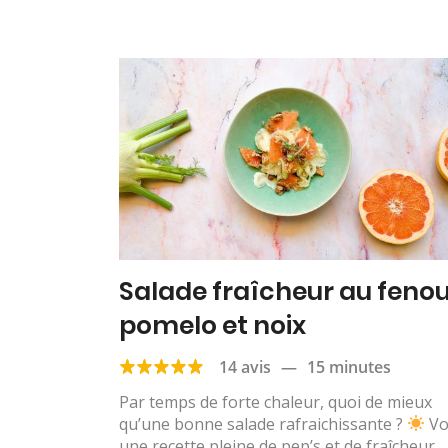
Salade fraîcheur au fenoui
pomelo et noix
14 avis
—
15 minutes
Par temps de forte chaleur, quoi de mieux
qu’une bonne salade rafraichissante ?
Vo
une recette pleine de pep’s et de fraîcheur...