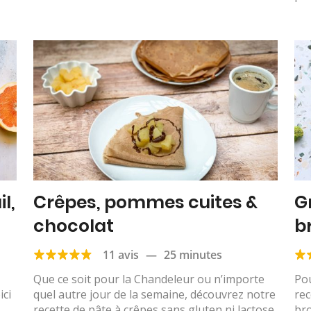
l,
Crêpes, pommes cuites &
G
chocolat
b
11 avis
—
25 minutes
Que ce soit pour la Chandeleur ou n’importe
Pou
ici
quel autre jour de la semaine, découvrez notre
rec
recette de pâte à crêpes sans gluten ni lactose,
br