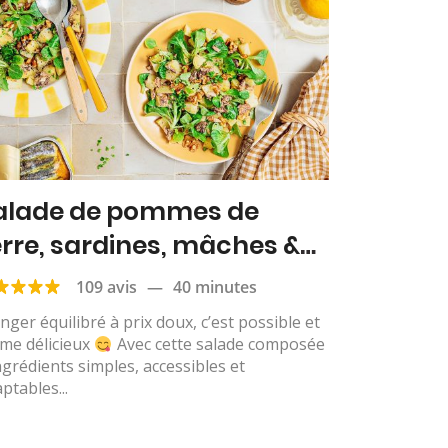
alade de pommes de
erre, sardines, mâches &
oix
109 avis
—
40 minutes
ger équilibré à prix doux, c’est possible et
me délicieux
Avec cette salade composée
ngrédients simples, accessibles et
ptables...