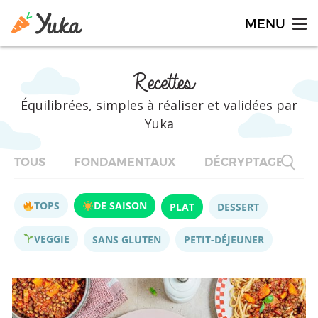
Recettes
Équilibrées, simples à réaliser et validées par
Yuka
TOUS
FONDAMENTAUX
DÉCRYPTAGES
TOPS
DE SAISON
PLAT
DESSERT
VEGGIE
SANS GLUTEN
PETIT-DÉJEUNER