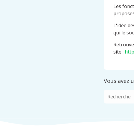
Les fonc
proposés
L'idée de
qui le so
Retrouvez
site :
htt
Vous avez u