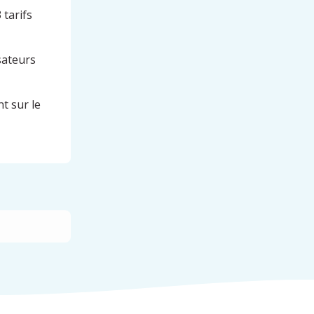
tarifs
isateurs
t sur le