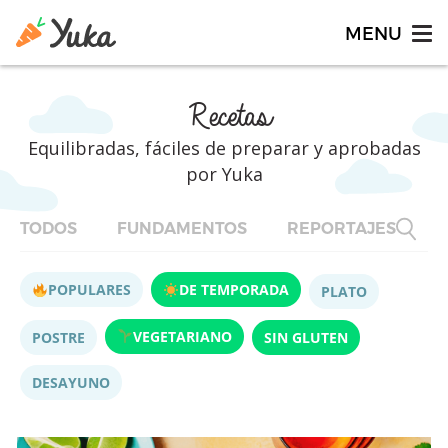
Recetas
Equilibradas, fáciles de preparar y aprobadas
por Yuka
TODOS
FUNDAMENTOS
REPORTAJES
F
POPULARES
DE TEMPORADA
PLATO
VEGETARIANO
POSTRE
SIN GLUTEN
DESAYUNO