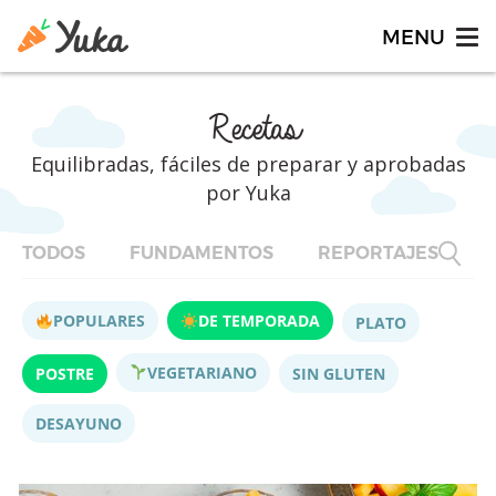
Recetas
Equilibradas, fáciles de preparar y aprobadas
por Yuka
TODOS
FUNDAMENTOS
REPORTAJES
F
POPULARES
DE TEMPORADA
PLATO
VEGETARIANO
POSTRE
SIN GLUTEN
DESAYUNO