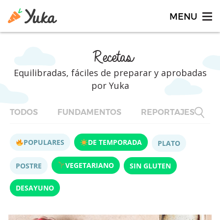
Recetas
Equilibradas, fáciles de preparar y aprobadas
por Yuka
TODOS
FUNDAMENTOS
REPORTAJES
F
POPULARES
DE TEMPORADA
PLATO
VEGETARIANO
POSTRE
SIN GLUTEN
DESAYUNO