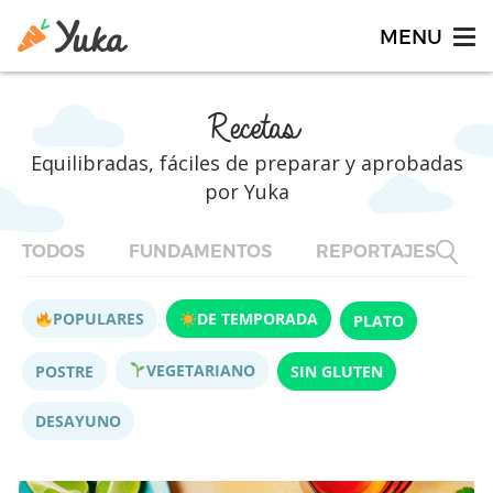
Recetas
Equilibradas, fáciles de preparar y aprobadas
por Yuka
TODOS
FUNDAMENTOS
REPORTAJES
F
POPULARES
DE TEMPORADA
PLATO
VEGETARIANO
POSTRE
SIN GLUTEN
DESAYUNO