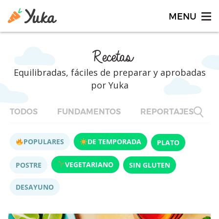
Recetas
Equilibradas, fáciles de preparar y aprobadas
por Yuka
TODOS
FUNDAMENTOS
REPORTAJES
F
POPULARES
DE TEMPORADA
PLATO
VEGETARIANO
POSTRE
SIN GLUTEN
DESAYUNO