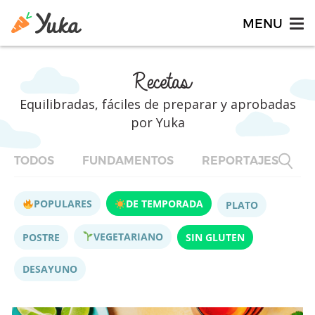
Recetas
Equilibradas, fáciles de preparar y aprobadas
por Yuka
TODOS
FUNDAMENTOS
REPORTAJES
F
POPULARES
DE TEMPORADA
PLATO
VEGETARIANO
POSTRE
SIN GLUTEN
DESAYUNO