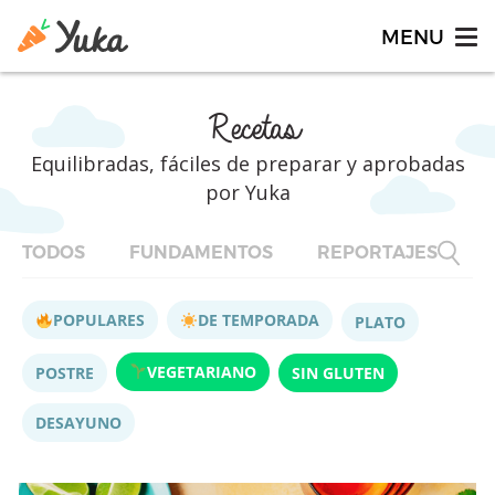
Recetas
Equilibradas, fáciles de preparar y aprobadas
por Yuka
TODOS
FUNDAMENTOS
REPORTAJES
F
POPULARES
DE TEMPORADA
PLATO
VEGETARIANO
POSTRE
SIN GLUTEN
DESAYUNO