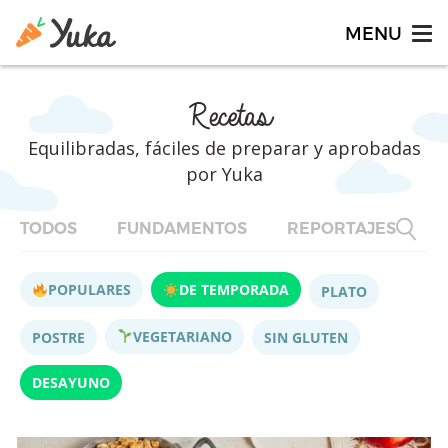
Recetas
Equilibradas, fáciles de preparar y aprobadas
por Yuka
TODOS
FUNDAMENTOS
REPORTAJES
F
POPULARES
DE TEMPORADA
PLATO
VEGETARIANO
POSTRE
SIN GLUTEN
DESAYUNO