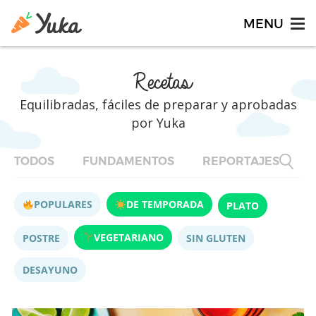
Recetas
Equilibradas, fáciles de preparar y aprobadas
por Yuka
TODOS
FUNDAMENTOS
REPORTAJES
F
POPULARES
DE TEMPORADA
PLATO
VEGETARIANO
POSTRE
SIN GLUTEN
DESAYUNO