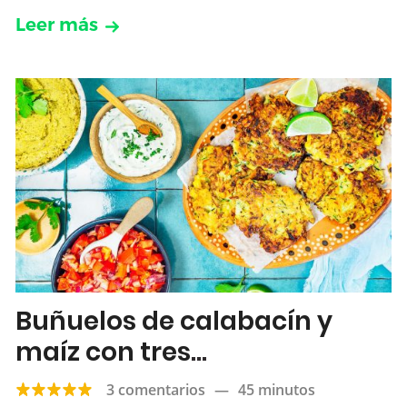
Leer más
Buñuelos de calabacín y
maíz con tres
acompañamientos
3 comentarios
—
45 minutos