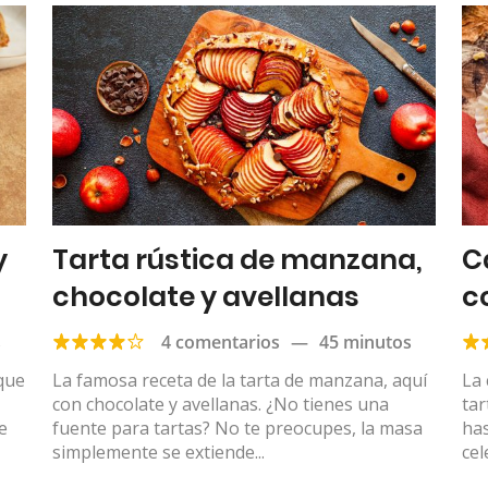
y
Tarta rústica de manzana,
C
chocolate y avellanas
c
s
4 comentarios
—
45 minutos
 que
La famosa receta de la tarta de manzana, aquí
La 
con chocolate y avellanas. ¿No tienes una
tar
e
fuente para tartas? No te preocupes, la masa
has
simplemente se extiende...
cel