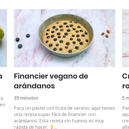
a
Financier vegano de
C
arándanos
r
s
35 minutos
5 
ra
ten
Para un pastel con fruta de verano, aquí tienes
Par
una receta super fácil de financier con
aqu
arándanos. Esta receta sin huevos es muy
cre
rápida de hacer.
...
alt