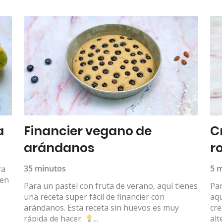
a
Financier vegano de
C
arándanos
r
s
35 minutos
5 
ra
ten
Para un pastel con fruta de verano, aquí tienes
Par
una receta super fácil de financier con
aqu
arándanos. Esta receta sin huevos es muy
cre
rápida de hacer.
...
alt