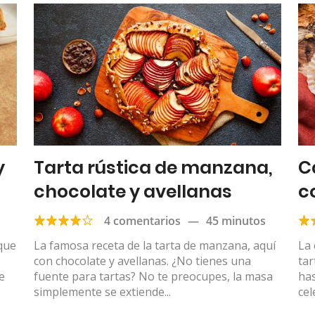
y
Tarta rústica de manzana,
C
chocolate y avellanas
c
s
4 comentarios
—
45 minutos
 que
La famosa receta de la tarta de manzana, aquí
La 
con chocolate y avellanas. ¿No tienes una
tar
e
fuente para tartas? No te preocupes, la masa
has
simplemente se extiende...
cel