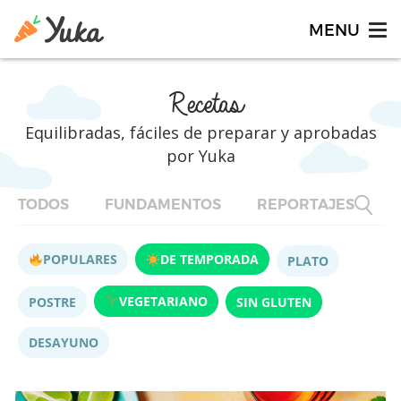
Recetas
Equilibradas, fáciles de preparar y aprobadas
por Yuka
TODOS
FUNDAMENTOS
REPORTAJES
F
POPULARES
DE TEMPORADA
PLATO
VEGETARIANO
POSTRE
SIN GLUTEN
DESAYUNO